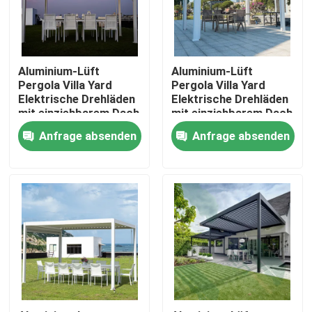
Fabrik-Ausflug
Aluminium-Lüft
Aluminium-Lüft
Qualitätskontrolle
Pergola Villa Yard
Pergola Villa Yard
Elektrische Drehläden
Elektrische Drehläden
mit einziehbarem Dach
mit einziehbarem Dach
Treten Sie mit uns in Verbindung
Anfrage absenden
Anfrage absenden
Nachrichten
Fordern Sie ein Zitat
Aluminiumpatio-Pergola
Aluminiumpergola mit Luftschlitzen