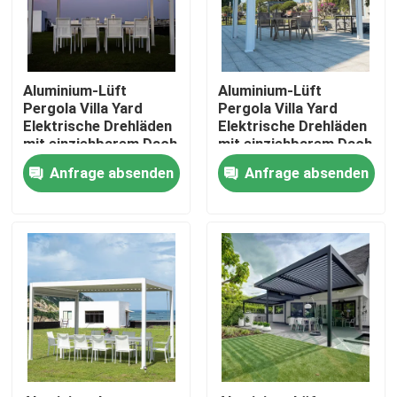
Fabrik-Ausflug
Aluminium-Lüft
Aluminium-Lüft
Qualitätskontrolle
Pergola Villa Yard
Pergola Villa Yard
Elektrische Drehläden
Elektrische Drehläden
mit einziehbarem Dach
mit einziehbarem Dach
Treten Sie mit uns in Verbindung
Anfrage absenden
Anfrage absenden
Nachrichten
Fordern Sie ein Zitat
Aluminiumpatio-Pergola
Aluminiumpergola mit Luftschlitzen