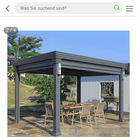
2
/
4