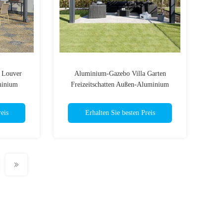
p Louver
Aluminium-Gazebo Villa Garten
minium
Freizeitschatten Außen-Aluminium
Louvered Pergola
eis
Erhalten Sie besten Preis