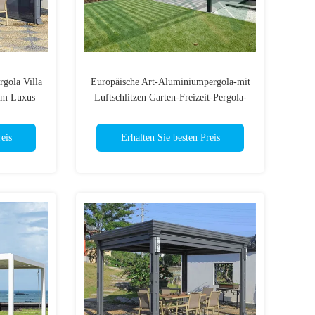
gola Villa
Europäische Art-Aluminiumpergola-mit
irm Luxus
Luftschlitzen Garten-Freizeit-Pergola-
Dach im Freien
eis
Erhalten Sie besten Preis