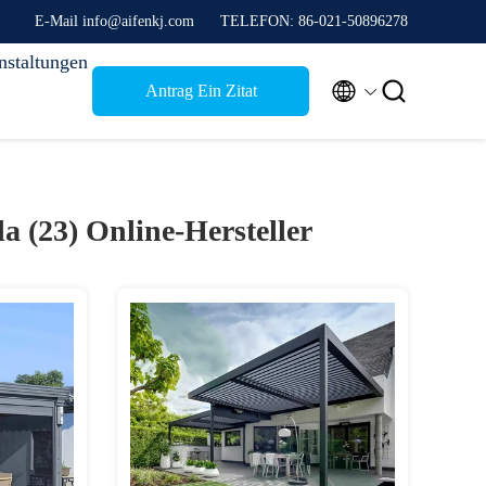
E-Mail info@aifenkj.com
TELEFON: 86-021-50896278
nstaltungen


Antrag Ein Zitat
a (23)
Online-Hersteller