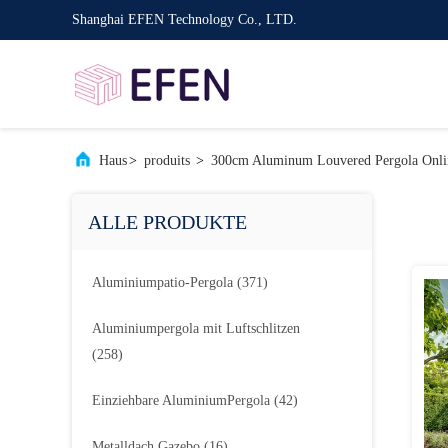
Shanghai EFEN Technology Co., LTD.
Haus
>
produits
>
300cm Aluminum Louvered Pergola Onlin
ALLE PRODUKTE
Aluminiumpatio-Pergola
(371)
Aluminiumpergola mit Luftschlitzen
(258)
Einziehbare AluminiumPergola
(42)
Metalldach Gazebo
(16)