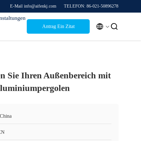
E-Mail info@aifenkj.com
TELEFON: 86-021-50896278
nstaltungen


Antrag Ein Zitat
en Sie Ihren Außenbereich mit
 Aluminiumpergolen
 China
EN