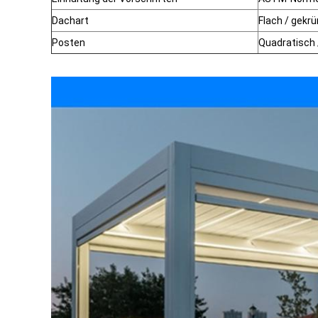
Dachart
Flach / gek
Posten
Quadratisch 