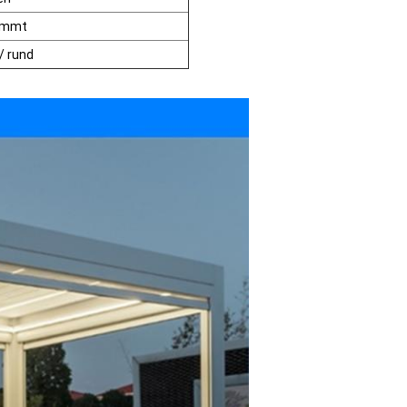
rümmt
/ rund