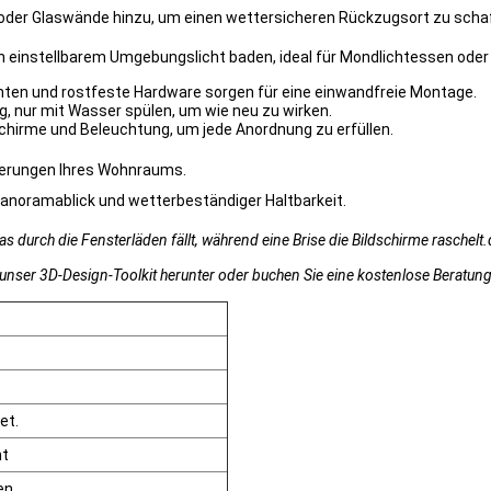
e oder Glaswände hinzu, um einen wettersicheren Rückzugsort zu scha
 in einstellbarem Umgebungslicht baden, ideal für Mondlichtessen od
ten und rostfeste Hardware sorgen für eine einwandfreie Montage.
g, nur mit Wasser spülen, um wie neu zu wirken.
schirme und Beleuchtung, um jede Anordnung zu erfüllen.
iterungen Ihres Wohnraums.
Panoramablick und wetterbeständiger Haltbarkeit.
 das durch die Fensterläden fällt, während eine Brise die Bildschirme rasche
e unser 3D-Design-Toolkit herunter oder buchen Sie eine kostenlose Beratu
et.
ht
en