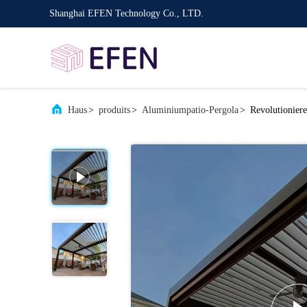
Shanghai EFEN Technology Co., LTD.
Haus
>
produits
>
Aluminiumpatio-Pergola
>
Revolutionier