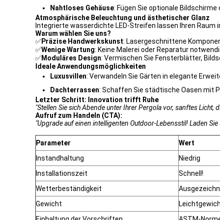
Nahtloses Gehäuse
: Fügen Sie optionale Bildschirm
Atmosphärische Beleuchtung und ästhetischer Glanz
Integrierte wasserdichte LED-Streifen lassen Ihren Raum
Warum wählen Sie uns?
✅
Präzise Handwerkskunst
: Lasergeschnittene Komponen
✅
Wenige Wartung
: Keine Malerei oder Reparatur notwendi
✅
Moduläres Design
: Vermischen Sie Fensterblätter, Bild
Ideale Anwendungsmöglichkeiten
Luxusvillen
: Verwandeln Sie Gärten in elegante Erwe
Dachterrassen
: Schaffen Sie städtische Oasen mit 
Letzter Schritt: Innovation trifft Ruhe
"Stellen Sie sich Abende unter Ihrer Pergola vor, sanftes Licht,
Aufruf zum Handeln (CTA):
"Upgrade auf einen intelligenten Outdoor-Lebensstil! Laden Si
Parameter
Wert
Instandhaltung
Niedrig
Installationszeit
Schnell!
Wetterbeständigkeit
Ausgezeichn
Gewicht
Leichtgewic
Einhaltung der Vorschriften
ASTM-Norm