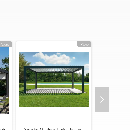
Video
Video
chte
Smartes Outdoor-Living beginnt