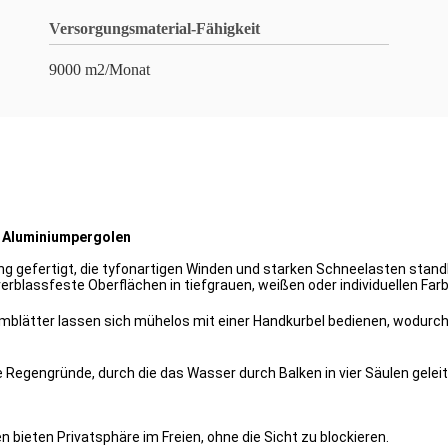
Versorgungsmaterial-Fähigkeit
9000 m2/Monat
en Aluminiumpergolen
ng gefertigt, die tyfonartigen Winden und starken Schneelasten standh
rblassfeste Oberflächen in tiefgrauen, weißen oder individuellen Far
iumblätter lassen sich mühelos mit einer Handkurbel bedienen, wodur
e Regengründe, durch die das Wasser durch Balken in vier Säulen gele
 bieten Privatsphäre im Freien, ohne die Sicht zu blockieren.