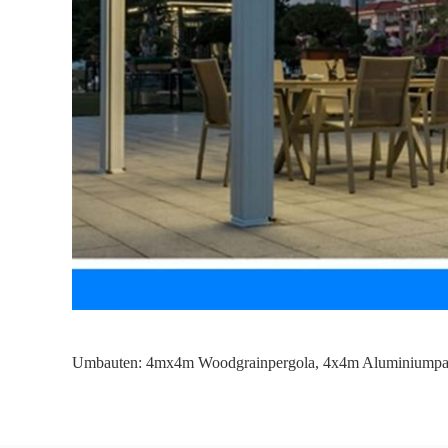
Umbauten:
4mx4m Woodgrainpergola
,
4x4m Aluminiumpat