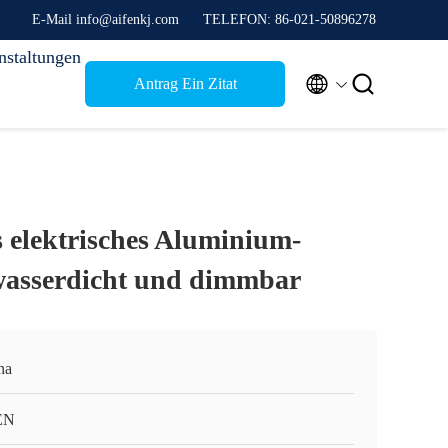
E-Mail info@aifenkj.com
TELEFON: 86-021-50896278
nstaltungen


Antrag Ein Zitat
 elektrisches Aluminium-
wasserdicht und dimmbar
na
EN