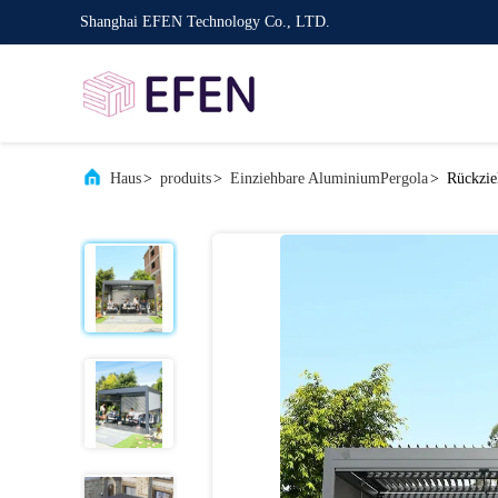
Shanghai EFEN Technology Co., LTD.
Haus
>
produits
>
Einziehbare AluminiumPergola
>
Rückzie