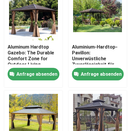
Aluminum Hardtop
Aluminium-Hardtop-
Gazebo: The Durable
Pavillon:
Comfort Zone for
Unverwüstliche
Outdoor Living
Zuverlässigkeit für
Ihren Außenbereich
Anfrage absenden
Anfrage absenden
Haus
Produkte
Über uns