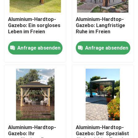
Fabrik-Ausflug
Aluminium-Hardtop-
Aluminium-Hardtop-
Gazebo: Ein sorgloses
Gazebo: Langfristige
Leben im Freien
Ruhe im Freien
Qualitätskontrolle
Anfrage absenden
Anfrage absenden
Treten Sie mit uns in Verbindung
Nachrichten
Fordern Sie ein Zitat
Aluminiumpatio-Pergola
Aluminium-Hardtop-
Aluminium-Hardtop-
Gazebo: Ihr
Gazebo: Der Spezialist
Aluminiumpergola mit Luftschlitzen