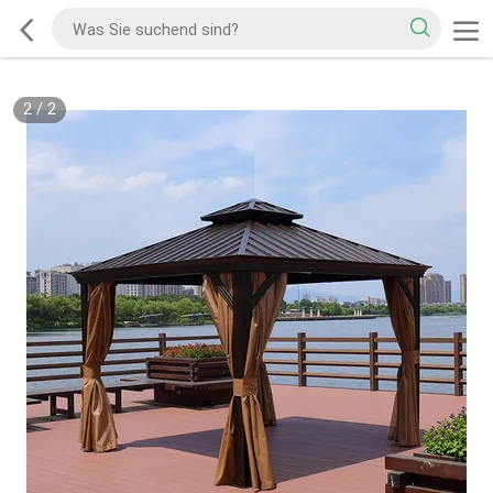
2
/
2