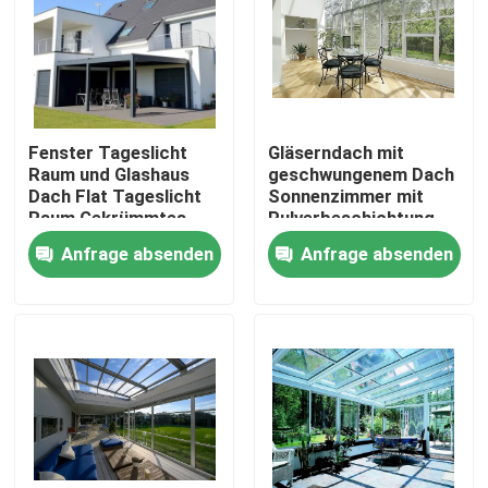
Fenster Tageslicht
Gläserndach mit
Raum und Glashaus
geschwungenem Dach
Dach Flat Tageslicht
Sonnenzimmer mit
Raum Gekrümmtes
Pulverbeschichtung
Glas Dach Tageslicht
Glasdach
Anfrage absenden
Anfrage absenden
Raum
Sonnenzimmer für
einfache Installation
Haus
Produkte
Über uns