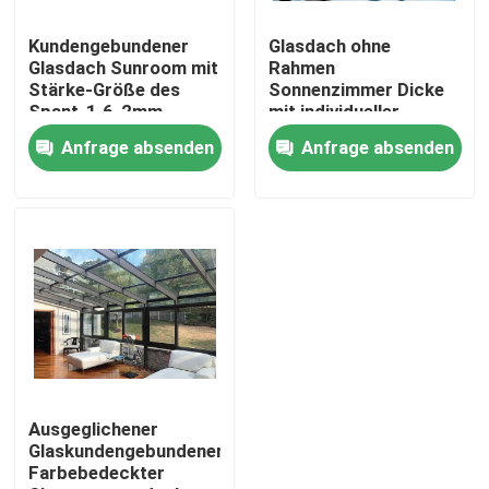
Kundengebundener
Glasdach ohne
Fabrik-Ausflug
Glasdach Sunroom mit
Rahmen
Stärke-Größe des
Sonnenzimmer Dicke
Spant-1.6-2mm
mit individueller
Qualitätskontrolle
Glasdecke Einfache
Anfrage absenden
Anfrage absenden
Installation
Treten Sie mit uns in Verbindung
Nachrichten
Fordern Sie ein Zitat
Aluminiumpatio-Pergola
Ausgeglichener
Glaskundengebundener
Farbebedeckter
Aluminiumpergola mit Luftschlitzen