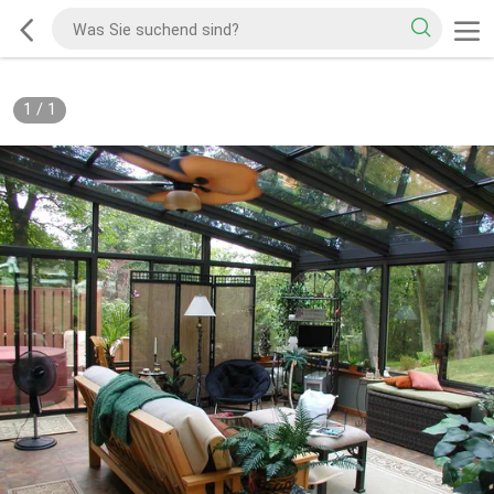
1
/
1